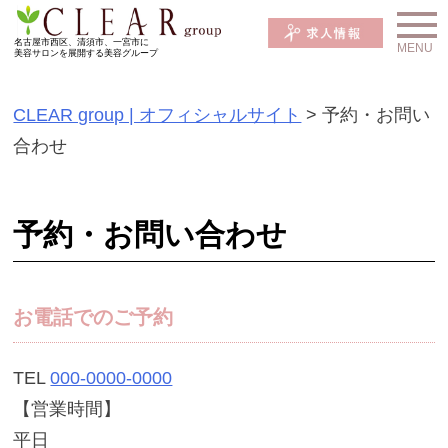
S
k
名古屋市西区、清須市、一宮市に
美容サロンを展開する美容グループ
i
p
CLEAR group | オフィシャルサイト
>
予約・お問い
t
合わせ
o
c
予約・お問い合わせ
o
n
t
お電話でのご予約
e
n
TEL
000-0000-0000
t
【営業時間】
平日