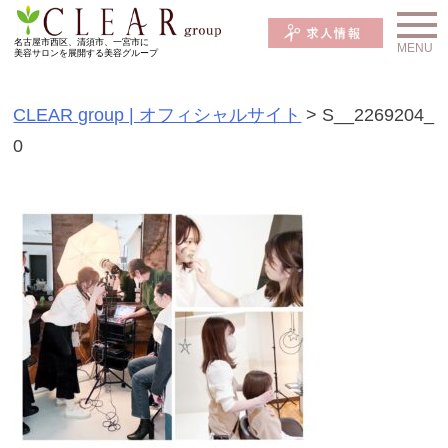
S
k
名古屋市西区、清須市、一宮市に
美容サロンを展開する美容グループ
i
p
CLEAR group | オフィシャルサイト
>
S__2269204_
t
0
o
c
o
n
t
e
n
t